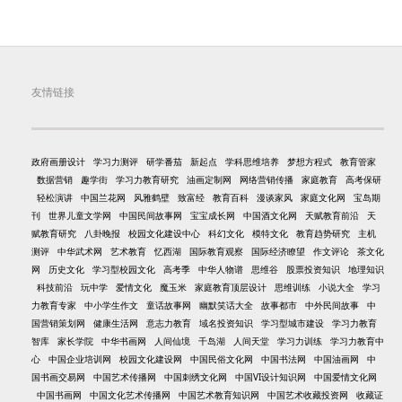
友情链接
政府画册设计
学习力测评
研学番茄
新起点
学科思维培养
梦想方程式
教育管家
数据营销
趣学街
学习力教育研究
油画定制网
网络营销传播
家庭教育
高考保研
轻松演讲
中国兰花网
风雅鹤壁
致富经
教育百科
漫谈家风
家庭文化网
宝岛期
刊
世界儿童文学网
中国民间故事网
宝宝成长网
中国酒文化网
天赋教育前沿
天
赋教育研究
八卦晚报
校园文化建设中心
科幻文化
模特文化
教育趋势研究
主机
测评
中华武术网
艺术教育
忆西湖
国际教育观察
国际经济瞭望
作文评论
茶文化
网
历史文化
学习型校园文化
高考季
中华人物谱
思维谷
股票投资知识
地理知识
科技前沿
玩中学
爱情文化
魔玉米
家庭教育顶层设计
思维训练
小说大全
学习
力教育专家
中小学生作文
童话故事网
幽默笑话大全
故事都市
中外民间故事
中
国营销策划网
健康生活网
意志力教育
域名投资知识
学习型城市建设
学习力教育
智库
家长学院
中华书画网
人间仙境
千岛湖
人间天堂
学习力训练
学习力教育中
心
中国企业培训网
校园文化建设网
中国民俗文化网
中国书法网
中国油画网
中
国书画交易网
中国艺术传播网
中国刺绣文化网
中国VI设计知识网
中国爱情文化网
中国书画网
中国文化艺术传播网
中国艺术教育知识网
中国艺术收藏投资网
收藏证