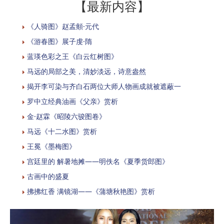
【最新内容】
《人骑图》赵孟頫·元代
《游春图》展子虔·隋
蓝瑛色彩之王《白云红树图》
马远的局部之美，清妙淡远，诗意盎然
揭开李可染与齐白石两位大师人物画成就被遮蔽一
罗中立经典油画《父亲》赏析
金·赵霖《昭陵六骏图卷》
马远《十二水图》赏析
​王冕《墨梅图》
宫廷里的 解暑地摊——明佚名《夏季货郎图》
古画中的盛夏
拂拂红香 满镜湖——《蒲塘秋艳图》赏析