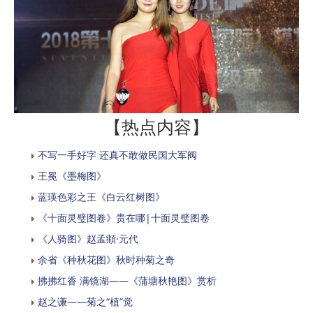
【热点内容】
不写一手好字 还真不敢做民国大军阀
​王冕《墨梅图》
蓝瑛色彩之王《白云红树图》
《十面灵璧图卷》贵在哪|十面灵璧图卷
《人骑图》赵孟頫·元代
余省《种秋花图》秋时种菊之奇
拂拂红香 满镜湖——《蒲塘秋艳图》赏析
赵之谦——菊之“植”觉