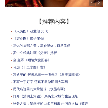
【推荐内容】
《人骑图》赵孟頫·元代
《游春图》展子虔·隋
马远的局部之美，清妙淡远，诗意盎然
罗中立经典油画《父亲》赏析
金·赵霖《昭陵六骏图卷》
马远《十二水图》赏析
宫廷里的 解暑地摊——明佚名《夏季货郎图》
不写一手好字 还真不敢做民国大军阀
历代名迹里的大暑清凉（水墨名画）
打开《清明上河图》 亲历北宋城市生活现场
秋分之美：壁画里的山水与稻田 已悄然入秋（敦煌