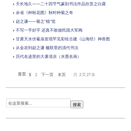
天长地久——二十四节气篆刻书法作品欣赏之白露
余省《种秋花图》秋时种菊之奇
赵之谦——菊之“植”觉
不写一手好字 还真不敢做民国大军阀
甘肃天水伏羲庙发现罕见彩绘古建《山海经》神兽图
从金农到赵之谦 楹联里的清代书法
历代名迹里的大暑清凉（水墨名画）
首页
1
2
下一页
末页
共
2
页
27
条