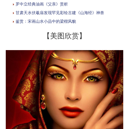
罗中立经典油画《父亲》赏析
甘肃天水伏羲庙发现罕见彩绘古建《山海经》神兽
鉴赏：宋画山水小品中的梁楷风貌
【美图欣赏】