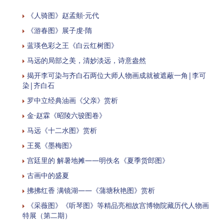
《人骑图》赵孟頫·元代
《游春图》展子虔·隋
蓝瑛色彩之王《白云红树图》
马远的局部之美，清妙淡远，诗意盎然
揭开李可染与齐白石两位大师人物画成就被遮蔽一角|李可
染|齐白石
罗中立经典油画《父亲》赏析
金·赵霖《昭陵六骏图卷》
马远《十二水图》赏析
​王冕《墨梅图》
宫廷里的 解暑地摊——明佚名《夏季货郎图》
古画中的盛夏
拂拂红香 满镜湖——《蒲塘秋艳图》赏析
《采薇图》《听琴图》等精品亮相故宫博物院藏历代人物画
特展（第二期）